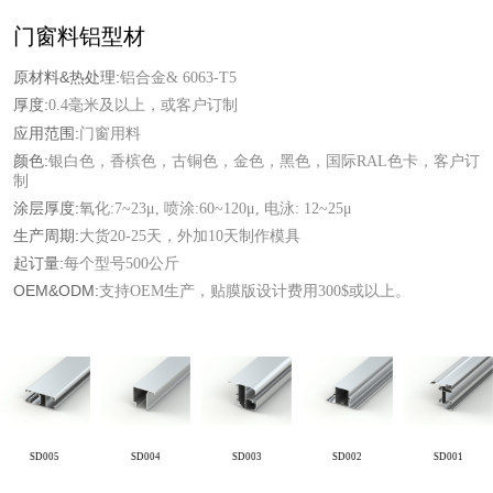
门窗料铝型材
原材料&热处理:
铝合金& 6063-T5
厚度:
0.4毫米及以上，或客户订制
应用范围:
门窗用料
颜色:
银白色，香槟色，古铜色，金色，黑色，国际RAL色卡，客户订
制
涂层厚度:
氧化:7~23μ, 喷涂:60~120μ, 电泳: 12~25μ
生产周期:
大货20-25天，外加10天制作模具
起订量:
每个型号500公斤
OEM&ODM:
支持OEM生产，贴膜版设计费用300$或以上。
SD005
SD004
SD003
SD002
SD001