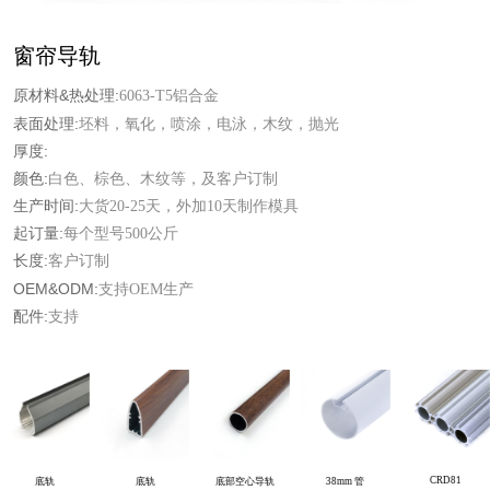
窗帘导轨
原材料&热处理:
6063-T5铝合金
表面处理:
坯料，氧化，喷涂，电泳，木纹，抛光
厚度:
颜色:
白色、棕色、木纹等，及客户订制
生产时间:
大货20-25天，外加10天制作模具
起订量:
每个型号500公斤
长度:
客户订制
OEM&ODM:
支持OEM生产
配件:
支持
CRD81
底轨
底轨
底部空心导轨
38mm 管