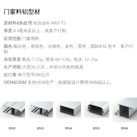
门窗料铝型材
原材料&热处理:
铝合金& 6063-T5
厚度:
0.4毫米及以上，或客户订制
应用范围:
门窗用料
颜色:
银白色，香槟色，古铜色，金色，黑色，国际RAL色卡，客户订
制
涂层厚度:
氧化:7~23μ, 喷涂:60~120μ, 电泳: 12~25μ
生产周期:
大货20-25天，外加10天制作模具
起订量:
每个型号500公斤
OEM&ODM:
支持OEM生产，贴膜版设计费用300$或以上。
BN02
BN03
BN04
BN05
BN06