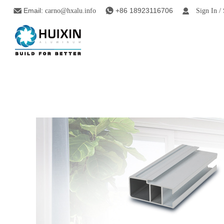
Email:
+86 18923116706
carno@hxalu.info
Sign In /