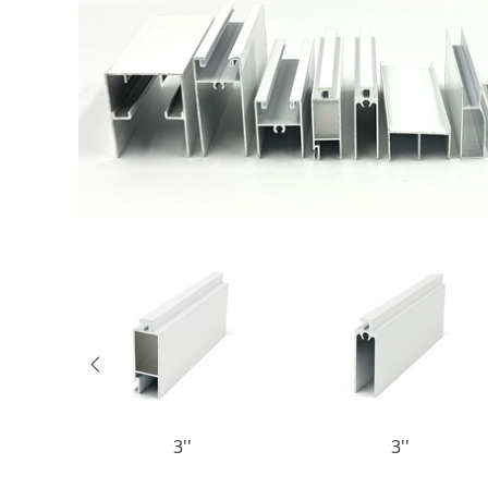
3''
3''