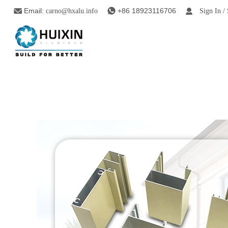
Email:
+86 18923116706
carno@hxalu.info
Sign In /